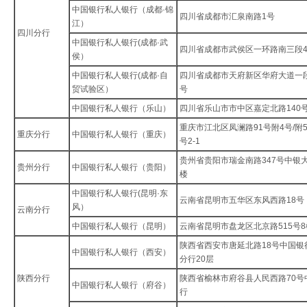
中国银行私人银行（成都·锦
四川省成都市汇泉南路1号
江）
四川分行
中国银行私人银行(成都·武
四川省成都市武侯区一环路南三段4
侯）
中国银行私人银行(成都·自
四川省成都市天府新区华府大道一段
贸试验区）
号
中国银行私人银行（乐山）
四川省乐山市市中区嘉定北路140
重庆市江北区凤澜路91号附4号/附5
重庆分行
中国银行私人银行（重庆）
号2-1
贵州省贵阳市瑞金南路347号中银大
贵州分行
中国银行私人银行（贵阳）
楼
中国银行私人银行(昆明·东
云南省昆明市五华区东风西路18号
风）
云南分行
中国银行私人银行（昆明）
云南省昆明市盘龙区北京路515号8
陕西省西安市唐延北路18号中国银
中国银行私人银行（西安）
分行20层
陕西分行
陕西省榆林市府谷县人民西路70号
中国银行私人银行（府谷）
行