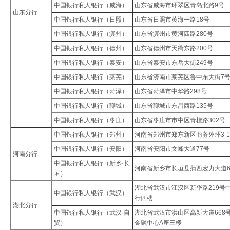
中国银行私人银行（威海）
山东省威海市环翠区青岛北路9号
山东分行
中国银行私人银行（日照）
山东省日照市黄海一路18号
中国银行私人银行（滨州）
山东省滨州市黄河四路280号
中国银行私人银行（德州）
山东省德州市天衢东路200号
中国银行私人银行（泰安）
山东省泰安市东岳大街249号
中国银行私人银行（莱芜）
山东省济南市莱芜区鲁中东大街7
中国银行私人银行（菏泽）
山东省菏泽市中华路298号
中国银行私人银行（聊城）
山东省聊城市东昌西路135号
中国银行私人银行（枣庄）
山东省枣庄市市中区青檀路302号
中国银行私人银行（郑州）
河南省郑州市郑东新区商务外环3-
中国银行私人银行（安阳）
河南省安阳市文峰大道77号
河南分行
中国银行私人银行（新乡·长
河南省新乡市长垣县蒲西宏力大道6
垣）
湖北省武汉市江汉区新华路219号
中国银行私人银行（武汉）
行四楼
湖北分行
中国银行私人银行（武汉·自
湖北省武汉市洪山区高新大道668
贸）
金融中心A座三楼