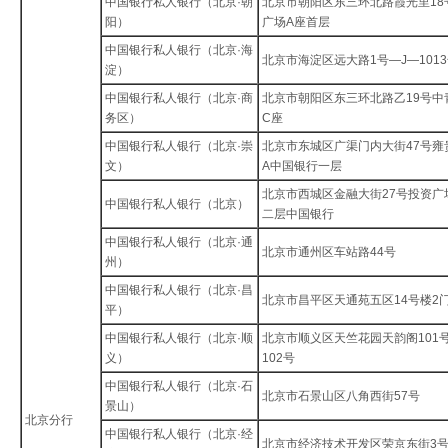
中国银行私人银行（北京·朝
北京市朝阳区东三环北路霞光里18
阳）
广场A座首层
中国银行私人银行（北京·海
北京市海淀区远大路1号—J—101
淀）
中国银行私人银行（北京·商
北京市朝阳区东三环北路乙19号中
务区）
C座
中国银行私人银行（北京·崇
北京市东城区广渠门内大街47号雍
文）
A中国银行一层
北京市西城区金融大街27号投资广
中国银行私人银行（北京）
二层中国银行
中国银行私人银行（北京·通
北京市通州区车站路44号
州）
中国银行私人银行（北京·昌
北京市昌平区天通苑五区14号楼2
平）
中国银行私人银行（北京·顺
北京市顺义区天竺花园天韵阁101
义）
102号
中国银行私人银行（北京·石
北京市石景山区八角西街57号
景山）
北京分行
中国银行私人银行（北京·经
北京市经济技术开发区荣京东街3