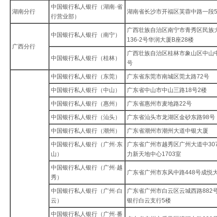
中国银行私人银行（湖南·省
湖南分行
湖南省长沙市开福区芙蓉中路一段5
行营业部）
广西壮族自治区南宁市青秀区民族
中国银行私人银行（南宁）
136-2号华润大厦B座28楼
广西分行
广西壮族自治区桂林市象山区中山
中国银行私人银行（桂林）
号
中国银行私人银行（东莞）
广东省东莞市南城区莞太路72号
中国银行私人银行（中山）
广东省中山市中山三路18号2楼
中国银行私人银行（惠州）
广东省惠州市麦地路22号
中国银行私人银行（汕头）
广东省汕头市龙湖区金砂东路98号
中国银行私人银行（潮州）
广东省潮州市潮州大道中银大厦
中国银行私人银行（广州·东
广东省广州市越秀区广州大道中30
山）
力新天地中心1703室
中国银行私人银行（广州·越
广东省广州市东风中路448号成悦
秀）
中国银行私人银行（广州·白
广东省广州市白云区云城西路882
云）
银行白云支行5楼
中国银行私人银行（广州·番