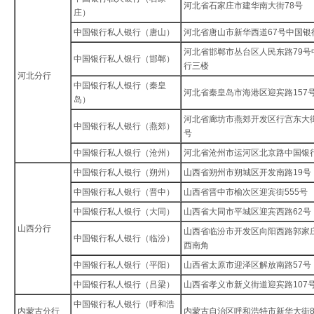
河北省石家庄市建华南大街78号
庄）
中国银行私人银行（唐山）
河北省唐山市新华西道67号中国银
河北省邯郸市丛台区人民东路79号
中国银行私人银行（邯郸）
行三楼
河北分行
中国银行私人银行（秦皇
河北省秦皇岛市海港区迎宾路157
岛）
河北省廊坊市燕郊开发区行宫东大街
中国银行私人银行（燕郊）
号
中国银行私人银行（沧州）
河北省沧州市运河区北京路中国银
中国银行私人银行（朔州）
山西省朔州市朔城区开发南路19号
中国银行私人银行（晋中）
山西省晋中市榆次区迎宾街555号
中国银行私人银行（大同）
山西省大同市平城区迎宾西路62号
山西分行
山西省临汾市开发区向阳西路郭家
中国银行私人银行（临汾）
西南角
中国银行私人银行（平阳）
山西省太原市迎泽区解放南路57号
中国银行私人银行（吕梁）
山西省孝义市新义街道迎宾路107
中国银行私人银行（呼和浩
内蒙古分行
内蒙古自治区呼和浩特市新华大街85