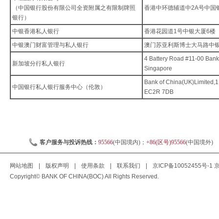
（中国银行股份有限公司全资附属之有限制牌照
香港中环德辅道中2A号中国
银行）
中银香港私人银行
香港花园道1号中银大厦6楼
中银澳门财富管理与私人银行
澳门苏亚利斯博士大马路中银
4 Battery Road #11-00 Bank
新加坡分行私人银行
Singapore
Bank of China(UK)Limited,1
中国银行私人银行服务中心（伦敦）
EC2R 7DB
客户服务与投诉热线：
95566
(中国境内)；
+86(区号)95566
(中国境外)
网站地图
|
版权声明
|
使用条款
|
联系我们
|
京ICP备10052455号-1
京
Copyright© BANK OF CHINA(BOC) All Rights Reserved.