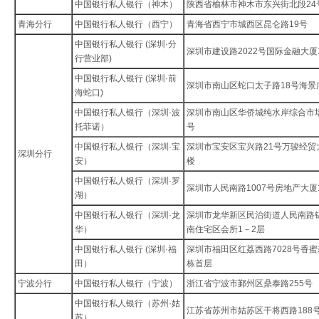
中国银行私人银行（神木）
陕西省榆林市神木市东兴街北段24
青海分行
中国银行私人银行（西宁）
青海省西宁市城西区昆仑路19号
中国银行私人银行 (深圳·分
深圳市建设路2022号国际金融大厦1
行营业部)
中国银行私人银行 (深圳·前
深圳市南山区蛇口太子路18号海景
海蛇口)
中国银行私人银行（深圳·波
深圳市南山区华侨城纯水岸综合市场
托菲诺）
号
中国银行私人银行（深圳·宝
深圳市宝安区宝兴路21号万骏经贸
深圳分行
安）
楼
中国银行私人银行（深圳·罗
深圳市人民南路1007号房地产大厦1
湖）
中国银行私人银行（深圳·龙
深圳市龙华新区民治街道人民南路
华）
南住宅区会所1－2层
中国银行私人银行 (深圳·福
深圳市福田区红荔西路7028号香
田）
栋首层
宁波分行
中国银行私人银行（宁波）
浙江省宁波市鄞州区鼎泰路255号
中国银行私人银行（苏州·姑
江苏省苏州市姑苏区干将西路188
苏）