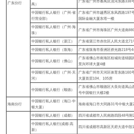
广东省广州市番禺区清河东路338
广东分行
禺）
中国银行私人银行（广州·省
广东省广州市越秀区东风西路197
行营业部）
国际金融大厦东塔一楼
中国银行私人银行（广州·海
广东省广州市海珠区广州大道南88
珠）
中国银行私人银行（湛江）
广东省湛江市赤坎区人民大道北71
中国银行私人银行（珠海）
广东省珠海市香洲区侨光路218号4
广东省佛山市南海区桂城街道锦园路
中国银行私人银行（佛山）
景兴环球大厦4楼
中国银行私人银行（广州·天
广东省广州市天河区体育东路160
河）
大厦首层104、105房
广东省佛山市顺德区大良街道凤山
中国银行私人银行（顺德）
号中国银行大楼2楼
中国银行私人银行（海口·中
海南分行
海南省海口市大同路31号中银大厦
银大厦）
中国银行私人银行（成都）
四川省成都市人民南路四段48号附2
中国银行私人银行(成都·高
四川省成都市高新区天府大道中段1
新）