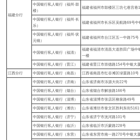
中国银行私人银行（福州·鼓
福建省福州市鼓楼区三坊七巷宫巷
楼）
福建分行
中国银行私人银行（福州·长
福建省福州市长乐区吴航路69号中
乐）
中国银行私人银行（福州·状
福建省福州市台江区五一中路75号
元镜）
福建省福清市清昌大道胜田广场中
中国银行私人银行（福清）
一楼
中国银行私人银行（晋江）
福建省晋江市崇德路154号中银大
江西分行
中国银行私人银行（南昌）
江西省南昌市红谷滩区绿茵路10号
中国银行私人银行（济南）
山东省济南市泺源大街22号
中国银行私人银行（烟台）
山东省烟台市解放路166号
中国银行私人银行（淄博）
山东省淄博市张店区柳泉路49号
中国银行私人银行（潍坊）
山东省潍坊市奎文区胜利东街5161
中国银行私人银行（济宁）
山东省济宁市洸河路101号
中国银行私人银行（临沂）
山东省临沂市沂蒙路228号
中国银行私人银行（东营）
山东省东营市南一路270号中银大