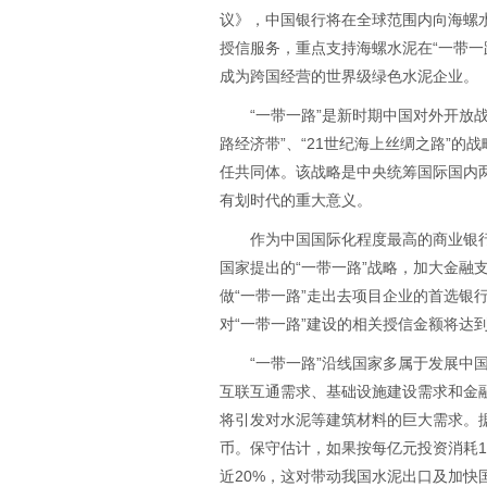
议》，中国银行将在全球范围内向海螺水
授信服务，重点支持海螺水泥在“一带一
成为跨国经营的世界级绿色水泥企业。
“一带一路”是新时期中国对外开放战
路经济带”、“21世纪海上丝绸之路”
任共同体。该战略是中央统筹国际国内
有划时代的重大意义。
作为中国国际化程度最高的商业银行
国家提出的“一带一路”战略，加大金融
做“一带一路”走出去项目企业的首选银
对“一带一路”建设的相关授信金额将达到
“一带一路”沿线国家多属于发展中
互联互通需求、基础设施建设需求和金
将引发对水泥等建筑材料的巨大需求。据
币。保守估计，如果按每亿元投资消耗
近20%，这对带动我国水泥出口及加