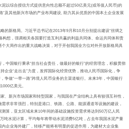
泥以综合授信方式提供意向性总额不超过50亿美元(或等值人民币)的
路”及其他新兴市场的产业布局建设, 助力其从优质的中国本土企业发展
略的新格局。习近平总书记在2013年9月和10月分别提出建设“丝绸之
的战略构想，强调相关各国要打造互利共赢的利益共同体、命运共同体和责
两个大局作出的重大战略决策，对于开创我国全方位对外开放新格局具
，中国银行秉承“担当社会责任，做最好的银行”的经营理念，积极贯彻
支持企业“走出去”力度，发挥国际化经营优势，推动人民币国际化，争
行，争做“一带一路”跨境人民币业务的主渠道银行。未来3年，中国银行
1000亿美元。
国家、新兴市场国家和转型国家，与我国在产业结构上具有较强互补性，
融需求非常强烈，特别是港口、铁路、公路、能源通道等设施的建设，
测算，亚太区域未来10年间的基础设施投资需求将达到50万亿人民
1万吨水泥计算，平均每年将带动水泥消费5亿吨，占去年我国水泥产量
快国内企业海外建厂，转移产能将有明显的促进作用，为建材大企业集