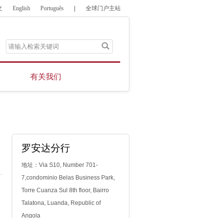
文
English
Português
|
全球门户主站
有关我们
罗安达分行
地址：Via S10, Number 701-
7,condominio Belas Business Park,
Torre Cuanza Sul 8th floor, Bairro
Talatona, Luanda, Republic of
Angola