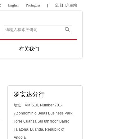
文
English
Português
|
全球门户主站
有关我们
罗安达分行
地址：Via S10, Number 701-
7,condominio Belas Business Park,
Torre Cuanza Sul 8th floor, Bairro
Talatona, Luanda, Republic of
Angola