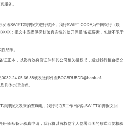
验真服务。
发送SWIFT加押报文进行核验，我行SWIFT CODE为中国银行（欧
BBXXX；报文中应提供需核验真实性的信开保函/备证要素，包括不限于
实性结果。
函/备证正本，以及有效身份证件和其公司相关授权书，通过我行柜台提交
24 05 66 88或发送邮件至BOCBRUBDD@bank-of-
理以及具体办理流程。
IFT加押报文发来的查询电，我行将在5工作日内以SWIFT加押报文回
的信开保函/备证验真申请，我行将以有权签字人签署回函的形式回复核验