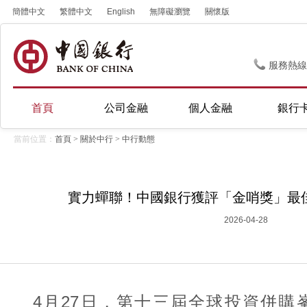
簡體中文
繁體中文
English
無障礙瀏覽
關懷版
服務熱線
首頁
公司金融
個人金融
銀行
當前位置：
首頁
>
關於中行
>
中行動態
實力蟬聯！中國銀行獲評「金哨獎」最
2026-04-28
4月27日，第十三屆全球投資併購峯