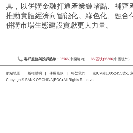
具，以併購金融打通產業鏈堵點、補齊
推動實體經濟向智能化、綠色化、融合
併購市場生態建設貢獻更大力量。
客戶服務與投訴熱線：
95566
(中國境內)；
+86(區號)95566
(中國境外)
網站地圖
|
版權聲明
|
使用條款
|
聯繫我們
|
京ICP備10052455號-1
京
Copyright© BANK OF CHINA(BOC) All Rights Reserved.