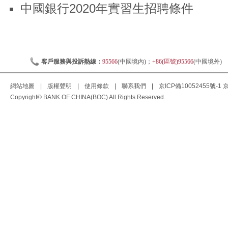
中國銀行2020年實習生招聘條件
客戶服務與投訴熱線：
95566
(中國境內)；
+86(區號)95566
(中國境外)
網站地圖
|
版權聲明
|
使用條款
|
聯系我們
|
京ICP備10052455號-1
京
Copyright© BANK OF CHINA(BOC) All Rights Reserved.