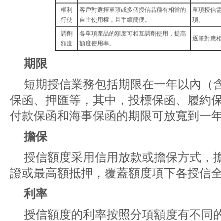
權利
客戶對選擇單項或多個授信品種有相當的
單項授信
行使
自主使用權，且手續簡便。
瑣。
調劑
各單項產品的額度可相互調劑使用，提高
逐筆對應
額度
額度使用率。
期限
短期授信業務包括期限在一年以內（
保函、押匯等，其中，投標保函、履約
付款保函和海事保函的期限可放寬到一
擔保
授信額度采用信用放款或擔保方式，
證或最高額抵押，覆蓋額度項下各授信
利率
授信額度的利率按照分項額度有不同