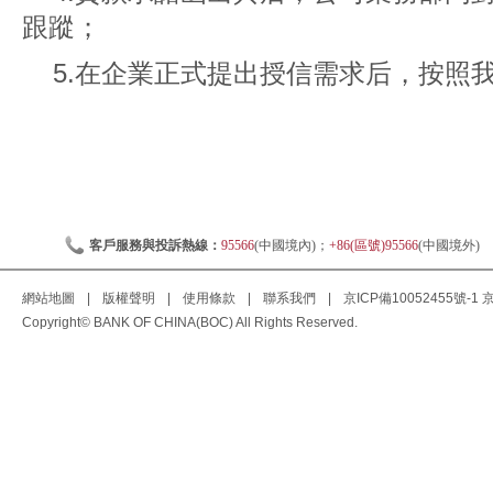
跟蹤；
5.在企業正式提出授信需求后，按照
客戶服務與投訴熱線：
95566
(中國境內)；
+86(區號)95566
(中國境外)
網站地圖
|
版權聲明
|
使用條款
|
聯系我們
|
京ICP備10052455號-1
京
Copyright© BANK OF CHINA(BOC) All Rights Reserved.