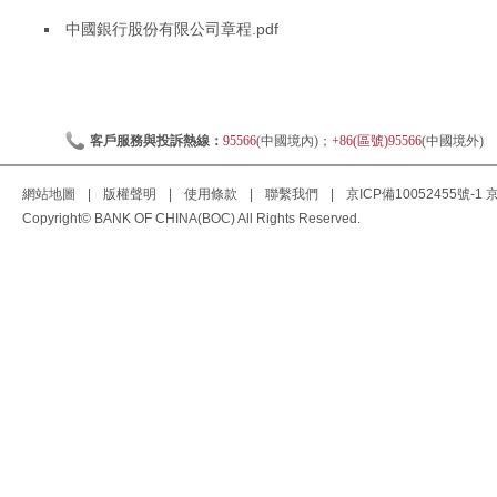
中國銀行股份有限公司章程.pdf
客戶服務與投訴熱線：
95566
(中國境內)；
+86(區號)95566
(中國境外)
網站地圖
|
版權聲明
|
使用條款
|
聯繫我們
|
京ICP備10052455號-1
京
Copyright© BANK OF CHINA(BOC) All Rights Reserved.