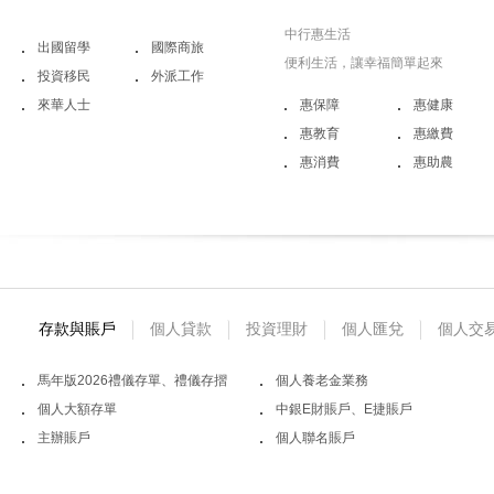
中行惠生活
出國留學
國際商旅
便利生活，讓幸福簡單起來
投資移民
外派工作
來華人士
惠保障
惠健康
惠教育
惠繳費
惠消費
惠助農
存款與賬戶
個人貸款
投資理財
個人匯兌
個人交
馬年版2026禮儀存單、禮儀存摺
個人養老金業務
個人大額存單
中銀E財賬戶、E捷賬戶
主辦賬戶
個人聯名賬戶