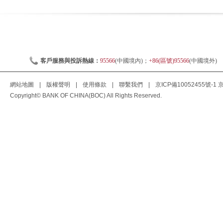
客戶服務與投訴熱線：
95566
(中國境內)；
+86(區號)95566
(中國境外)
網站地圖
|
版權聲明
|
使用條款
|
聯繫我們
|
京ICP備10052455號-1
京
Copyright© BANK OF CHINA(BOC) All Rights Reserved.