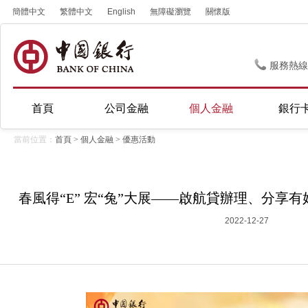
簡體中文
繁體中文
English
無障礙瀏覽
關懷版
服務熱線
首頁
公司金融
個人金融
銀行
當前位置：
首頁
>
個人金融
>
優惠活動
春風得“E” 宏“兔”大展——啟航貸辦理、分享有好禮(
2022-12-27