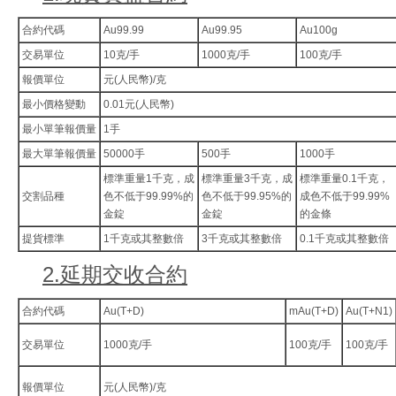
合約代碼
Au99.99
Au99.95
Au100g
交易單位
10克/手
1000克/手
100克/手
報價單位
元(人民幣)/克
最小價格變動
0.01元(人民幣)
最小單筆報價量
1手
最大單筆報價量
50000手
500手
1000手
標準重量1千克，成
標準重量3千克，成
標準重量0.1千克，
交割品種
色不低于99.99%的
色不低于99.95%的
成色不低于99.99%
金錠
金錠
的金條
提貨標準
1千克或其整數倍
3千克或其整數倍
0.1千克或其整數倍
2.延期交收合約
合約代碼
Au(T+D)
mAu(T+D)
Au(T+N1)
交易單位
1000克/手
100克/手
100克/手
報價單位
元(人民幣)/克