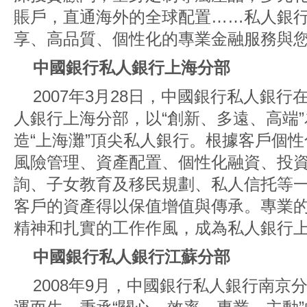
賬戶，直通海外的全球配置……私人銀
享、高品質、個性化的專業金融服務與
中國銀行私人銀行上海分部
2007年3月28日，中國銀行私人銀
人銀行上海分部，以“創新、多遠、高端
造“上海灘”頂尖私人銀行。根據客戶個
風險管理、資產配置、個性化融資、投
詢、子女教育及移民規劃、私人信托等
客戶的資產得以保值增值與傳承。專業
精神和扎實的工作作風，成為私人銀行
中國銀行私人銀行江蘇分部
2008年9月，中國銀行私人銀行南京