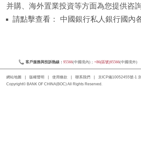
并購、海外置業投資等方面為您提供咨
請點擊查看：
中國銀行私人銀行國內
客戶服務與投訴熱線：
95566
(中國境內)；
+86(區號)95566
(中國境外)
網站地圖
|
版權聲明
|
使用條款
|
聯系我們
|
京ICP備10052455號-1
京
Copyright© BANK OF CHINA(BOC) All Rights Reserved.