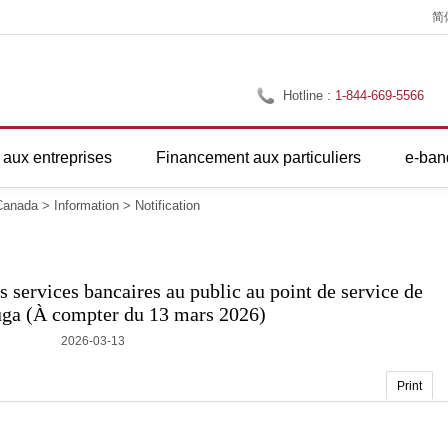
简
Hotline :
1-844-669-5566
aux entreprises
Financement aux particuliers
e-ban
anada
>
Information
>
Notification
s services bancaires au public au point de service de
uga (À compter du 13 mars 2026)
2026-03-13
Print