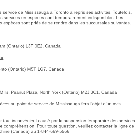
service de Mississauga à Toronto a repris ses activités. Toutefois,
es services en espèces sont temporairement indisponibles. Les
aux espèces sont priés de se rendre dans les succursales suivantes.
ham (Ontario) L3T 0E2, Canada
to
onto (Ontario) M5T
1G7, Canada
Mills, Peanut Plaza, North York (Ontario) M2J 3C1, Canada
èces au point de service de Mississauga fera l’objet d’un avis
 tout inconvénient causé par la suspension temporaire des services
 compréhension. Pour toute question, veuillez contacter la ligne de
e Chine (Canada) au 1-844-669-5566.