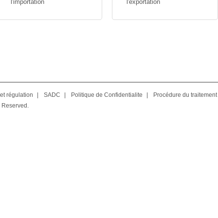
l'importation
l'exportation
et régulation
|
SADC
|
Politique de Confidentialite
|
Procédure du traitement
 Reserved.