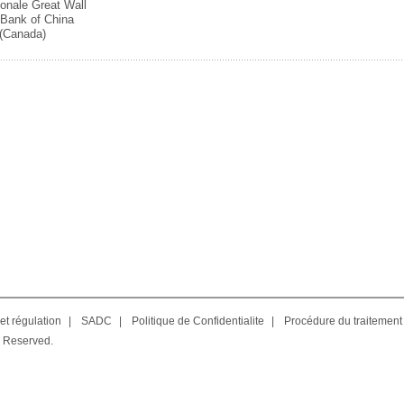
ionale Great Wall
 Bank of China
(Canada)
et régulation
|
SADC
|
Politique de Confidentialite
|
Procédure du traitement
 Reserved.