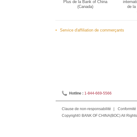
Plus de la Bank of China
internat
(Canada)
de la
Service d'affiliation de commerçants
Hotline :
1-844-669-5566
Clause de non-responsabilité
|
Conformité 
Copyright© BANK OF CHINA(BOC) All Rights