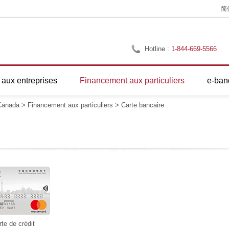
简
Hotline :
1-844-669-5566
aux entreprises
Financement aux particuliers
e-ban
anada
>
Financement aux particuliers
>
Carte bancaire
te de crédit