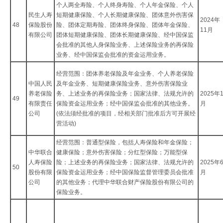
个人两全寿险、个人终身寿险、个人年金保险、个人
民生人寿
短期健康保险、个人长期健康保险、团体意外伤害保
2024年
48
保险股份
险、团体定期寿险、团体终身保险、团体年金保险、
11月
有限公司
团体短期健康保险、团体长期健康保险、经中国保监
会批准的其他人身保险业务、上述保险业务的再保险
业务、经中国保监会批准的资金运用业务。
经营范围：团体养老保险及年金业务、个人养老保险
中国人民
及年金业务、短期健康保险业务、意外伤害保险业
养老保险
务、上述业务的再保险业务；国家法律、法规允许的
2025年
49
有限责任
保险资金运用业务；经中国保监会批准的其他业务。
月
公司
(依法须经批准的项目，经相关部门批准后方可开展经
营活动)
经营范围：普通型保险，包括人寿保险和年金保险；
中华联合
健康保险；意外伤害保险；分红型保险；万能型保
人寿保险
险；上述业务的再保险业务；国家法律、法规允许的
2025年
50
股份有限
保险资金运用业务；经中国保险监督管理委员会批准
月
公司
的其他业务；代理中华联合财产保险股份有限公司的
保险业务。