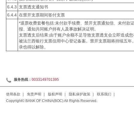
6.4.3
支票透支通知书
6.4.4
在禁开支票期间签付支票
*退票收费套餐包括:未付款手续费、禁开支票通知信、未付款
报、通知共同账户持有人及事故解决证明。
支票透支后结果:由于账户余额不足导致支票透支会立即造成
被法兰西银行支票信用中心登记备案。禁开支票期将持续五年
录也得以解除。
服务热线：
0033149701395
使用条款
|
免责声明
|
版权声明
|
隐私保护政策
|
联系我们
|
Copyright© BANK OF CHINA(BOC) All Rights Reserved.