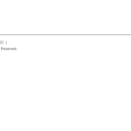
们
|
 Reserved.