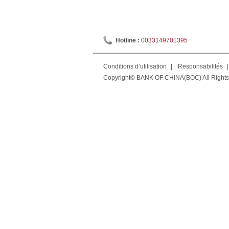
Hotline :
0033149701395
Conditions d’utilisation
|
Responsabilités
|
Copyright© BANK OF CHINA(BOC) All Rights