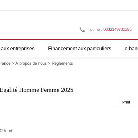
Hotline :
0033149701395
aux entreprises
Financement aux particuliers
e-ban
rance
>
À propos de nous
>
Règlements
 Egalité Homme Femme 2025
Print
025.pdf