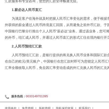
汇款服务和专业咨询，使您的汇款全球畅通无阻。
1.薪必达人民币直汇
为满足客户在海外就及时把握人民币汇率变化的需求，便于根据
外获得的薪金通过人民币跨境直汇回国，从而避免之前外币汇款、于
中国银行巴黎分行推出个人人民币“薪必达”业务。通过该业务，您可
的外币，结汇成人民币，并通过人民币直汇的形式汇往在境内银行开
2.人民币预结汇汇款
人民币预结汇汇款，是银行提供的将兑换人民币业务和国际汇款
在自己的欧元/美元账户，中国银行在您汇款时即可为您锁定人民币汇
汇率全额收取人民币，免去因汇率变动造成的外汇兑换人民币的汇兑
服务热线：
0033149701395
使用条款
|
免责声明
|
版权声明
|
隐私保护政策
|
联系我们
|