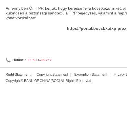
Amennyiben Ön TPP, kérjük, hogy keresse fel a következő linket, a
különösen a biztonsági sandbox, a TPP bejegyzés, valamint a nap
vonatkozásában:
https://portal.bocsbx.dxp-pro
Hotline :
0036-14299252
Right Statement
|
Copyright Statement
|
Exemption Statement
|
Privacy 
Copyright© BANK OF CHINA(BOC) All Rights Reserved.