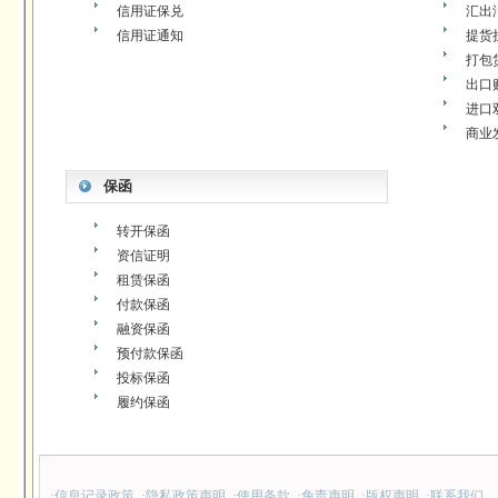
信用证保兑
汇出
信用证通知
提货
打包
出口
进口
商业
保函
转开保函
资信证明
租赁保函
付款保函
融资保函
预付款保函
投标保函
履约保函
·
信息记录政策
·
隐私政策声明
·
使用条款
·
免责声明
·
版权声明
·
联系我们