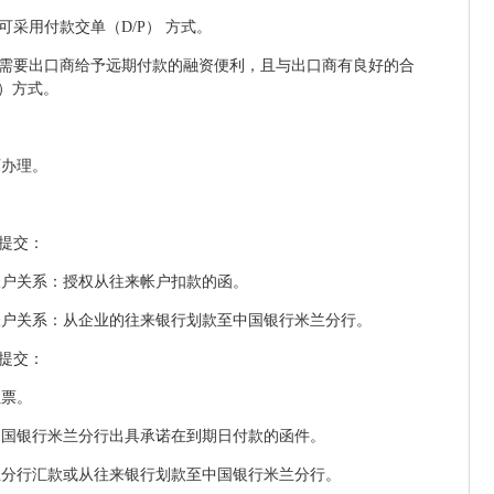
可采用付款交单（D/P） 方式。
，需要出口商给予远期付款的融资便利，且与出口商有良好的合
A）方式。
可办理。
行提交：
帐户关系：授权从往来帐户扣款的函。
帐户关系：从企业的往来银行划款至中国银行米兰分行。
行提交：
汇票。
中国银行米兰分行出具承诺在到期日付款的函件。
兰分行汇款或从往来银行划款至中国银行米兰分行。