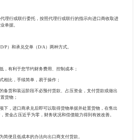
外代理行或联行委托，按照代理行或联行的指示向进口商收取进
商业单据。
/P）和承兑交单（D/A）两种方式。
较低，有利于您节约财务费用、控制成本；
方式相比，手续简单，易于操作；
商的备货和装运阶段不必预付货款、占压资金，支付货款或做出
处置货物；
单项下，进口商承兑后即可以取得货物单据并处置货物，在售出
付，资金占压近乎为零，财务状况和偿债能力得到有效改善。
更为简便且低成本的办法向出口商支付货款。