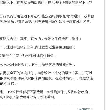
票据情况下，将票据背书给我行；在无法取得票据的情况下，签
兰分行取得信用证项下开证行/指定银行的承兑/承付通知，或其他
债权凭证后，扣除贴现息和有关费用后将款项净额支付给客户。
债权应是合法、真实、有效的，未设立任何抵押、质押；
式下，通过中国银行交单,办理福费廷业务更加便捷；
有关银行在汇票上加签保付或提供担保；
或承兑/承付保付银行，有利于获得优惠的融资利率；
可以提供全面的咨询服务，为您设计个性化的融资方案，并可以
定的价格和条件买入您的未到期债权。在这种情况下，根据承诺
定的承诺费；
费廷、D/A银行保付项下福费廷、有保函担保的应收帐款收购、
组织担保项下福费廷等业务，欢迎垂询。
[
关闭窗口
]