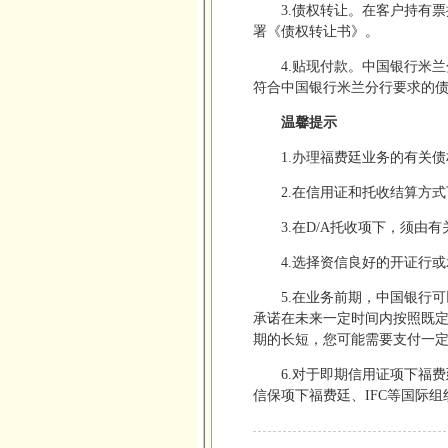
3.债权转让。在客户持有
署《债权转让书》。
4.贴现付款。中国银行米
符合中国银行米兰分行要求的
温馨提示
1.办理福费廷业务的有关
2.在信用证和托收结算方
3.在D/A托收项下，须由
4.选择资信良好的开证行
5.在业务前期，中国银行
承诺在未来一定时间内按照既
期的长短，您可能需要支付一
6.对于即期信用证项下福
信保项下福费廷、IFC等国际