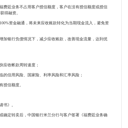
。福费廷业务不占用客户授信额度，客户在没有授信额度或授信
行获得融资。
得100%资金融通，将未来应收账款转化为当期现金流入，避免资
不增加银行负债情况下，减少应收账款，改善现金流量，达到优
加快应收帐款周转速度；
面临的信用风险、国家险、利率风险和汇率风险；
没有授信额度。
申请书》。
度或确定转卖后，中国银行米兰分行与客户签署《福费廷业务确