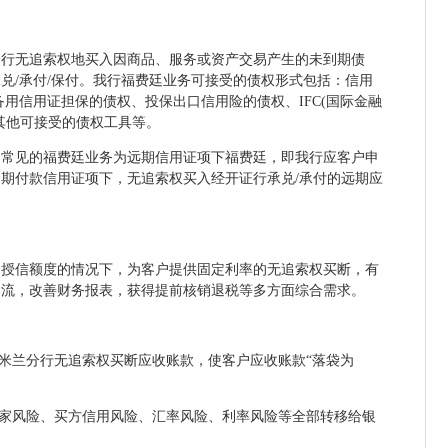
分行无追索权地买入因商品、服务或资产交易产生的未到期债
兑/承付/保付。我行福费廷业务可接受的债权形式包括：信用
备用信用证担保的债权、投保出口信用险的债权、IFC(国际金融
其他可接受的债权工具等。
为常见的福费廷业务为远期信用证项下福费廷，即我行应客户申
期付款信用证项下，无追索权买入经开证行承兑/承付的远期应
户授信额度的情况下，为客户提供固定利率的无追索权买断，有
金流，改善财务报表，获得提前核销退税等多方面综合需求。
行米兰分行无追索权买断应收账款，使客户应收账款“落袋为
国家风险、买方信用风险、汇率风险、利率风险等全部转移给银