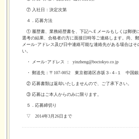
⑦ 入社日：決定次第
４．応募方法
① 履歴書、業務経歴書を、下記へＥメールもしくは郵便
選考の結果、合格者の方に面接日時等ご連絡します。尚
メール･アドレス及び日中連絡可能な連絡先がある場合はそ
い。
・ メール･アドレス ：
yinzheng@boctokyo.co.jp
・ 郵送先：〒107-0052 東京都港区赤坂３-４-１ 中
② 応募書類は返却いたしませんので、ご了承下さい。
③ 応募はご本人からのみに限ります。
５．応募締切り
▽ 2014年3月26日まで