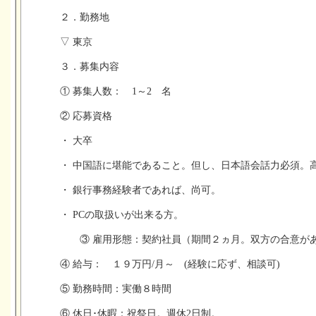
２．勤務地
▽ 東京
３．募集内容
① 募集人数： 1～2 名
② 応募資格
・ 大卒
・ 中国語に堪能であること。但し、日本語会話力必須。
・ 銀行事務経験者であれば、尚可。
・ PCの取扱いが出来る方。
③ 雇用形態：契約社員（期間２ヵ月。双方の合意があ
④ 給与： １９万円/月～ (経験に応ず、相談可)
⑤ 勤務時間：実働８時間
⑥ 休日･休暇：祝祭日。週休2日制。