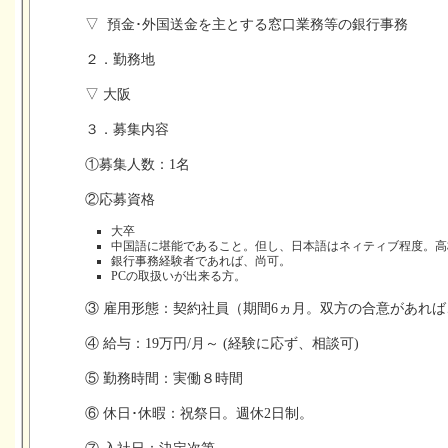
▽ 預金･外国送金を主とする窓口業務等の銀行事務
２．勤務地
▽ 大阪
３．募集内容
①募集人数：1名
②応募資格
大卒
中国語に堪能であること。但し、日本語はネィティブ程度。高
銀行事務経験者であれば、尚可。
PCの取扱いが出来る方。
③ 雇用形態：契約社員（期間6ヵ月。双方の合意があれ
④ 給与：19万円/月～ (経験に応ず、相談可)
⑤ 勤務時間：実働８時間
⑥ 休日･休暇：祝祭日。週休2日制。