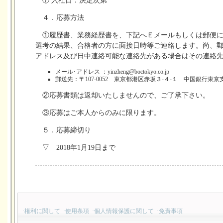
⑦ 入社日：決定次第
４．応募方法
①履歴書、業務経歴書を、下記へＥメールもしくは郵便
選考の結果、合格者の方に面接日時等ご連絡します。尚、郵
アドレス及び日中連絡可能な連絡先がある場合はその連絡
メール･アドレス ：
yinzheng@boctokyo.co.jp
郵送先：〒107-0052 東京都港区赤坂３-４-１ 中国銀行東
②応募書類は返却いたしませんので、ご了承下さい。
③応募はご本人からのみに限ります。
５．応募締切り
▽ 2018年1月19日まで
·
権利に関して
·
使用条項
·
個人情報保護に関して
·
免責事項