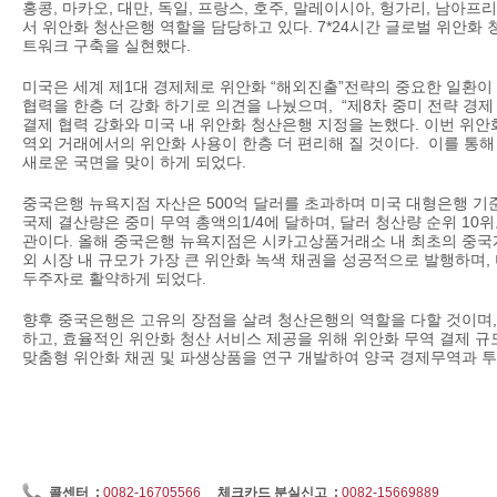
홍콩, 마카오, 대만, 독일, 프랑스, 호주, 말레이시아, 헝가리, 남아프리
서 위안화 청산은행 역할을 담당하고 있다. 7*24시간 글로벌 위안화
트워크 구축을 실현했다.
미국은 세계 제1대 경제체로 위안화 “해외진출”전략의 중요한 일환이 
협력을 한층 더 강화 하기로 의견을 나눴으며, “제8차 중미 전략 경제
결제 협력 강화와 미국 내 위안화 청산은행 지정을 논했다. 이번 위안
역외 거래에서의 위안화 사용이 한층 더 편리해 질 것이다. 이를 통해
새로운 국면을 맞이 하게 되었다.
중국은행 뉴욕지점 자산은 500억 달러를 초과하며 미국 대형은행 기
국제 결산량은 중미 무역 총액의1/4에 달하며, 달러 청산량 순위 10
관이다. 올해 중국은행 뉴욕지점은 시카고상품거래소 내 최초의 중국계
외 시장 내 규모가 가장 큰 위안화 녹색 채권을 성공적으로 발행하며,
두주자로 활약하게 되었다.
향후 중국은행은 고유의 장점을 살려 청산은행의 역할을 다할 것이며,
하고, 효율적인 위안화 청산 서비스 제공을 위해 위안화 무역 결제 규
맞춤형 위안화 채권 및 파생상품을 연구 개발하여 양국 경제무역과 투
콜센터 :
0082-16705566
체크카드 분실신고 :
0082-15669889