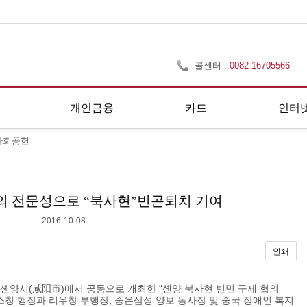
콜센터 :
0082-16705566
개인금융
카드
인터
사회공헌
의 전문성으로 “북사현”빈곤퇴치 기여
2016-10-08
인쇄
셴양시(咸阳市)에서 공동으로 개최한 “셴양 북사현 빈민 구제 협의
스칭 행장과 리우창 부행장, 중은삼성 양보 동사장 및 중국 장애인 복지