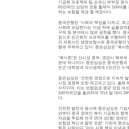
기금회 프로젝트 팀 순궈신 부부장 등이
65만위안 상당의 전동 휠체어 100대를
하는 보험을 제공 할 예정이다.
중국은행은 “사회의 책임을 다하고, 최고
사회에 보답한다는 이념 하에 실물경제를 
구제 등 분야에서 많은 공헌을 했다. 중국
점으로 빈곤퇴치 프로젝트를 수행하며 
의 자회사인 생명보험사로 중국은행의 
행에 주력하고 있다. 중은삼성은 “북사현
“북사현”은 산시성 중부, 셴양시 북부에
운데 하나이다. 중은삼성은 중국은행과 
빈곤 대학생과 석사생에게 1만건인 누계
중은삼성은 “건전한 경영으로 지속적 발
시장 경쟁력 또한 제고되고 있다. 올해 
수치이며, 이는 보험업권 평균 성장 속도인
100억위안을 돌파하며 작년 말 대비 2
다.
건전한 발전과 동시에 중은삼성은 기업사
년부터 중국 장애인 복지 기금회와 함께 
자금을 투입해 전국 25개 성(省) 장애인
보험업 혁신과 발전 포럼” 가운데 중은
험은 사랑이다.”라는 사회 책임 이념과