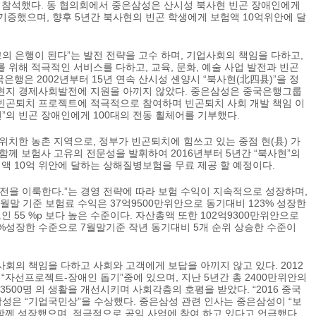
 참석했다. 동 협의회에서 중은삼성은 산시성 북사현 빈곤 장애인에게
 기증했으며, 향후 5년간 북사현의 빈곤 학생에게 보험액 10억위안에 달
의 은행이 된다”는 발전 전략을 고수 하며, 기업사회의 책임을 다하고,
위해 적극적인 서비스를 다하고, 교육, 문화, 예술 사업 발전과 빈곤
은행은 2002년부터 15년 연속 산시성 셴양시 “북사현(北四县)”을 정
현지 경제사회발전에 지원을 아끼지 않았다. 중은삼성은 중국은행그룹
빈곤퇴치 프로젝트에 적극적으로 참여하며 빈곤퇴치 사회 개발 책임 이
”의 빈곤 장애인에게 100대의 전동 휠체어를 기부했다.
 위치한 농촌 지역으로, 정부가 빈곤퇴치에 힘쓰고 있는 중점 현(县) 가
함께 보험사 고유의 전문성을 발휘하여 2016년부터 5년간 “북사현”의
액 10억 위안에 달하는 상해질병보험을 무료 제공 할 예정이다.
전을 이룩한다.”는 경영 전략에 따라 보험 수익이 지속적으로 성장하며,
8월말 기준 보험료 수익은 37억9500만위안으로 동기대비 123% 성장한
 55 %p 보다 높은 수준이다. 자산총액 또한 102억9300만위안으로
8%성장한 수준으로 7월말기준 작년 동기대비 5개 순위 상승한 수준이
회의 책임을 다하고 사회와 고객에게 보답을 아끼지 않고 있다. 2012
“자선프로젝트-장애인 돕기”중에 있으며, 지난 5년간 총 2400만위안의
 3500명 의 생활을 개선시키며 사회각층의 호평을 받았다. “2016 중국
삼성은 “기업국민상”을 수상했다. 중은삼성 관련 인사는 중은삼성이 “보
 함께 성장했으며, 적극적으로 공익 사업에 참여 하고 있다고 언급했다.