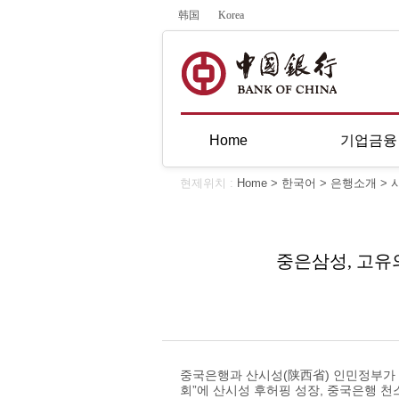
韩国
Korea
Home
기업금융
현제위치 :
Home
>
한국어
>
은행소개
>
중은삼성, 고유
중국은행과 산시성(陕西省) 인민정부가 
회”에 산시성 후허핑 성장, 중국은행 천