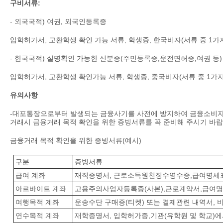
구비
서류
:
- 외국국적) 여권, 외국인등록증
입학허가서, 교환학생 확인 가능 서류, 학생증, 한국비자(서류 중 1가
- 한국국적) 실명확인 가능한 신분증(주민등록증,운전면허증,여권 등)
입학허가서, 교환학생 확인가능 서류, 학생증, 중국비자(서류 중 1가지
유의사항
-대포통장으로부터 발생되는 금융사기를 사전에 방지하여 금융소비자
거래시 금융거래 목적 확인을 위한 증빙서류를 꼭 준비해 주시기 바랍
금융거래 목적 확인을 위한 증빙서류(예시)
구분
증빙서류
급여 계좌
재직증명서, 근로소득원천징수영수증,급여명세
아르바이트 계좌
고용주의사업자등록증(사본),근로계약서,급여명
여행목적 계좌
운송수단 구매증(티켓) 또는 결제관련 내역서, 
연수목적 계좌
재학증명서, 입학허가증,기관(유학원 및 학교)에