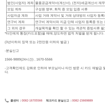
법인(사업자) 계좌
물품공급계약서(계산서), (전자)세금계산서 재
모임 계좌
구성원 명부, 회칙 증 모임 입증 서류
사업자금 계좌
사업 거래 계약서 및 거래 상대방의 사업자 등록
연구비 계좌
연구비 계약서와 지급 단체 사업자 등록증 또는
그 외의 경우
개설목적을 확인 할 수 있는 객관적 증빙서류 필
*타인에게 통장(카드포함)을 매매,양도하면 법적 처벌을 받게 됩니다.
(3년이하의 징역 또는 2천만원 이하의 벌금 )
-분실신고
1566-9889(24시간) , 1670-5566
-고객확인제도 강화로 인하여 부모님이나 타인 방문 시 카드 재발급
다.
콜센터 :
0082-16705566
체크카드 분실신고 :
0082-15669889