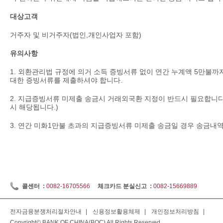
대상고객
거주자 및 비거주자(법인,개인사업자 포함)
유의사항
1. 외환관리법 규정에 의거 소득 증빙서류 없이 연간 누계액 5만불까
대한 증빙서류를 제출하셔야 합니다.
2. 지급증빙서류 미제출 송금시 거래외국환 지정이 반드시 필요합니다
시 해당됩니다.)
3. 연간 미화1만불 초과의 지급증빙서류 미제출 송금일 경우 송금내
콜센터 :
0082-16705566
체크카드 분실신고 :
0082-15669889
전자금융분쟁처리절차안내
|
신용정보활용체제
|
개인정보처리방침
|
Copyright© BANK OF CHINA(BOC) All Rights Reserved.