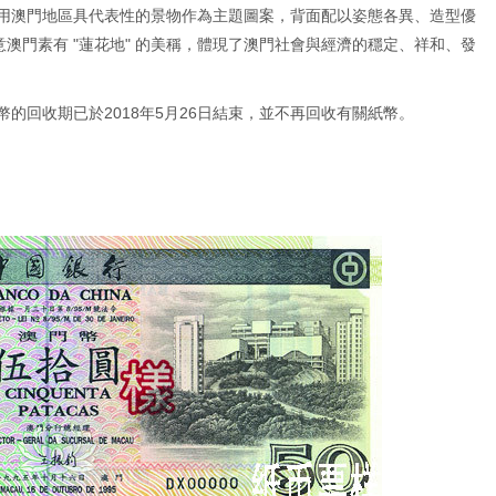
選用澳門地區具代表性的景物作為主題圖案，背面配以姿態各異、造型優
澳門素有 "蓮花地" 的美稱，體現了澳門社會與經濟的穩定、祥和、發
幣的回收期已於2018年5月26日結束，並不再回收有關紙幣。