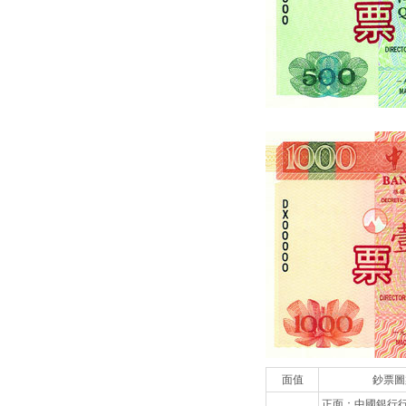
面值
鈔票圖
正面：中國銀行