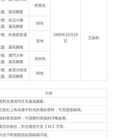
橙黄色
大廈、蓮花圖案
行標、友誼大橋
綠色
大廈、蓮花圖案
行標、外港新客運
1995年10月16
王振鈞
藍色
日
大廈、蓮花圖案
行標、澳門大學
深灰色
大廈、蓮花圖案
行標、東望洋燈塔
棕色
大廈、蓮花圖案
介紹
面對光透視均可見蓮花圖案。
正面右上角花邊中對光斜看鈔票時，可見隱形銀碼。
摸鈔票表面時，可感覺到表面的浮雕效果。
面完全吻合，對光透視可見【 M 】字形。
外光下即會顯現鈔票銀碼字樣。