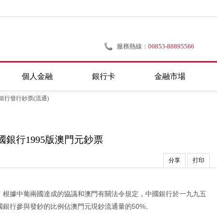
服務熱線：
00853-88895566
個人金融
銀行卡
金融市場
銀行發行鈔票(流通)
國銀行1995版澳門元鈔票
分享
打印
。根據中葡兩國達成的協議和澳門有關法令規定，中國銀行於一九九五
銀行參與發鈔的比例佔澳門元現鈔流通量的50%。