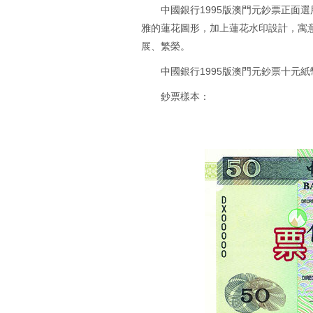
中國銀行1995版澳門元鈔票正面
雅的蓮花圖形，加上蓮花水印設計，寓意
展、繁榮。
中國銀行1995版澳門元鈔票十元紙
鈔票樣本：