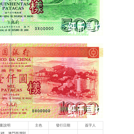
案說明
主色
發行日期
簽字人
行標、澳門西灣部