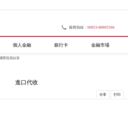
服務熱線：
00853-88895566
個人金融
銀行卡
金融市場
國際貿易結算
進口代收
分享
打印
）