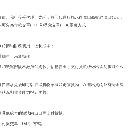
提供。我行接受代理行委託，按照代理行指示向進口商收取進口款項，
分為付款交單(D/P)和承兌交單(D/A)兩種方式。
利於節約財務費用、控制成本；
續簡單，易於操作；
貨和裝運階段不必預付貨款、佔壓資金，支付貨款或做出承兌後可立即
進口商承兌後即可以取得貨物單據並處置貨物，在售出貨物並有現金流
務狀況和償債能力得到改善。
便且低成本的辦法向出口商支付貨款。
付款交單（D/P）方式。