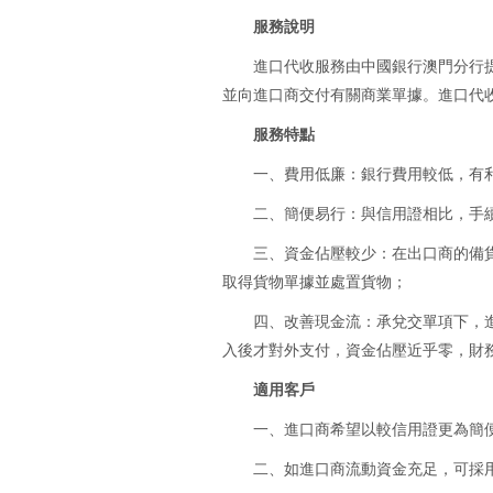
服務說明
進口代收服務由中國銀行澳門分行
並向進口商交付有關商業單據。進口代收可
服務特點
一、費用低廉：銀行費用較低，有
二、簡便易行：與信用證相比，手
三、資金佔壓較少：在出口商的備
取得貨物單據並處置貨物；
四、改善現金流：承兌交單項下，
入後才對外支付，資金佔壓近乎零，財
適用客戶
一、進口商希望以較信用證更為簡
二、如進口商流動資金充足，可採用