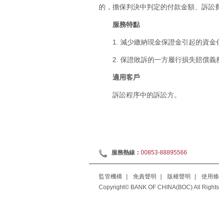
的，擔保判決中判定的付款金額、訴訟
服務特點
1. 減少繳納現金保證金引起的資金
2. 保證敗訴的一方履行損失賠償義
適用客戶
訴訟程序中的訴訟方。
服務熱線：
00853-88895566
監管機構
|
免責聲明
|
版權聲明
|
使用條
Copyright© BANK OF CHINA(BOC) All Rights