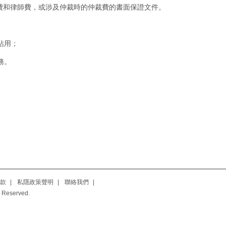
費和律師費，或涉及仲裁時的仲裁費的書面保證文件。
佔用；
務。
款
|
私隱政策聲明
|
聯絡我們
|
 Reserved.