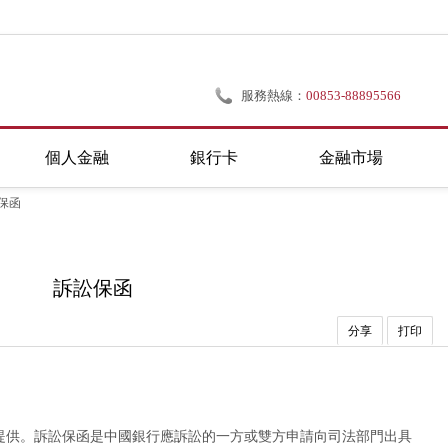
服務熱線：
00853-88895566
個人金融
銀行卡
金融市場
保函
訴訟保函
分享
打印
提供。訴訟保函是中國銀行應訴訟的一方或雙方申請向司法部門出具