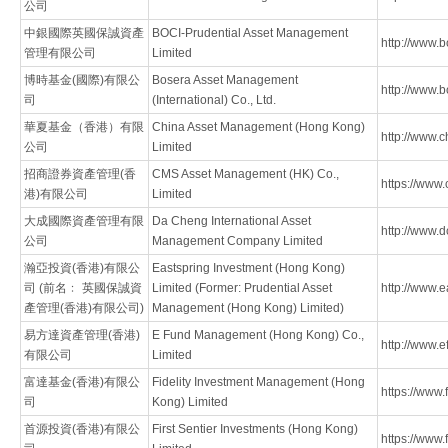
公司
中銀國際英國保誠資產
BOCI-Prudential Asset Management
http://www.
管理有限公司
Limited
博時基金(國際)有限公
Bosera Asset Management
http://www.
司
(International) Co., Ltd.
華夏基金（香港）有限
China Asset Management (Hong Kong)
http://www.
公司
Limited
招商證券資產管理(香
CMS Asset Management (HK) Co.,
https://www
港)有限公司
Limited
大成國際資產管理有限
Da Cheng International Asset
http://www.d
公司
Management Company Limited
瀚亞投資(香港)有限公
Eastspring Investment (Hong Kong)
司 (前名﹕ 英國保誠資
Limited (Former: Prudential Asset
http://www.e
產管理(香港)有限公司)
Management (Hong Kong) Limited)
易方達資產管理(香港)
E Fund Management (Hong Kong) Co.,
http://www.e
有限公司
Limited
富達基金(香港)有限公
Fidelity Investment Management (Hong
https://www.
司
Kong) Limited
首源投資(香港)有限公
First Sentier Investments (Hong Kong)
https://www.