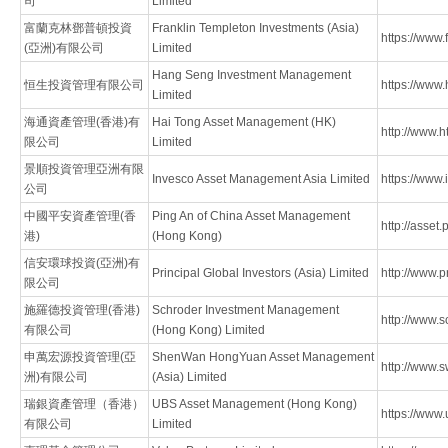
司
Limited
富蘭克林鄧普頓投資
Franklin Templeton Investments (Asia)
https://www.
(亞洲)有限公司
Limited
Hang Seng Investment Management
恒生投資管理有限公司
https://www
Limited
海通資產管理(香港)有
Hai Tong Asset Management (HK)
http://www.h
限公司
Limited
景順投資管理亞洲有限
Invesco Asset Management Asia Limited
https://www.
公司
中國平安資產管理(香
Ping An of China Asset Management
http://asset
港)
(Hong Kong)
信安環球投資(亞洲)有
Principal Global Investors (Asia) Limited
http://www.p
限公司
施羅德投資管理(香港)
Schroder Investment Management
http://www.s
有限公司
(Hong Kong) Limited
申萬宏源投資管理(亞
ShenWan HongYuan Asset Management
http://www.
洲)有限公司
(Asia) Limited
瑞銀資產管理（香港）
UBS Asset Management (Hong Kong)
https://www.
有限公司
Limited