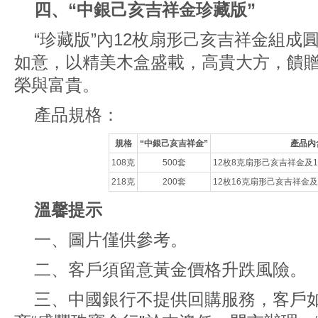
四、“中銀己亥吉祥金珍藏版”
“珍藏版”內12枚扇形己亥吉祥金組成
如意，以精美木盒盛載，高貴大方，饋
榮與富貴。
產品規格：
規格
“中銀己亥吉祥金”
產品內
108克
500套
12枚8克扇形己亥吉祥金及
218克
200套
12枚16克扇形己亥吉祥金
溫馨提示
一、圖片僅供參考。
二、客戶須留意黃金價格升跌風險。
三、中國銀行不提供回購服務，客戶