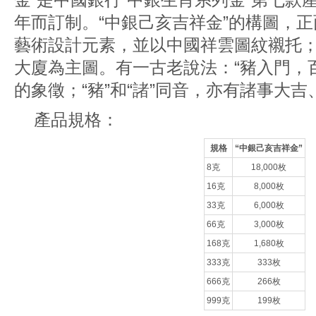
年而訂制。“中銀己亥吉祥金”的構圖，正
藝術設計元素，並以中國祥雲圖紋襯托
大廈為主圖。有一古老說法：“豬入門，
的象徵；“豬”和“諸”同音，亦有諸事大
產品規格：
規格
“中銀己亥吉祥金”
8克
18,000枚
16克
8,000枚
33克
6,000枚
66克
3,000枚
168克
1,680枚
333克
333枚
666克
266枚
999克
199枚