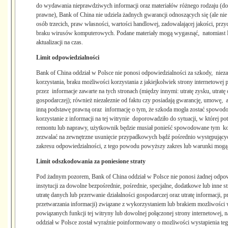
do wydawania nieprawdziwych informacji oraz materiałów różnego rodzaju (do
prawne), Bank of China nie udziela żadnych gwarancji odnoszących się (ale nie
osób trzecich, praw własności, wartości handlowej, zadowalającej jakości, prz
braku wirusów komputerowych. Podane materiały mogą wygasnąć, natomiast Ba
aktualizacji na czas.
Limit odpowiedzialności
Bank of China oddział w Polsce nie ponosi odpowiedzialności za szkody, nieza
korzystania, braku możliwości korzystania z jakiejkolwiek strony internetowe
przez informacje zawarte na tych stronach (między innymi: utratę zysku, utratę
gospodarczej); również niezaleznie od faktu czy posiadają gwarancję, umowę, a
inną podstawę prawną oraz informację o tym, że szkoda mogła zostać spowod
korzystanie z informacji na tej witrynie doporowadziło do sytuacji, w której p
remontu lub naprawy, użytkownik będzie musiał ponieść spowodowane tym ko
zezwalać na zewnętrzne usunięcie przypadkowych bądź pośrednio występującyc
zakresu odpowiedzialności, z tego powodu powyższy zakres lub warunki mogą n
Limit odszkodowania za poniesione straty
Pod żadnym pozorem, Bank of China oddział w Polsce nie ponosi żadnej odpow
instytucji za dowolne bezpośrednie, pośrednie, specjalne, dodatkowe lub inne s
utratę danych lub przerwanie działalności gospodarczej oraz utratę informacji,
przetwarzania informacji) związane z wykorzystaniem lub brakiem mozliwości w
powiązanych funkcji tej witryny lub dowolnej połączonej strony internetowej,
oddział w Polsce został wyraźnie poinformowany o mozliwości wystapienia tego