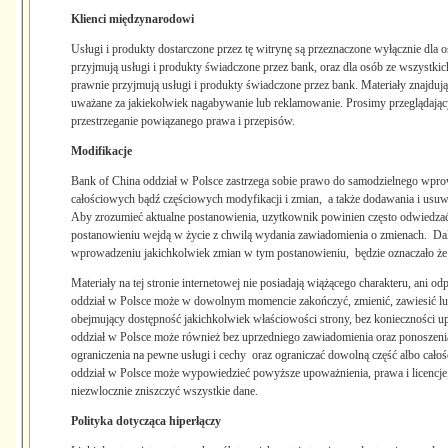
Klienci międzynarodowi
Usługi i produkty dostarczone przez tę witrynę są przeznaczone wyłącznie dla o
przyjmują usługi i produkty świadczone przez bank, oraz dla osób ze wszystkic
prawnie przyjmują usługi i produkty świadczone przez bank. Materiały znajdując
uważane za jakiekolwiek nagabywanie lub reklamowanie. Prosimy przeglądając
przestrzeganie powiązanego prawa i przepisów.
Modifikacje
Bank of China oddział w Polsce zastrzega sobie prawo do samodzielnego wpr
całościowych bądź częściowych modyfikacji i zmian, a także dodawania i usuw
Aby zrozumieć aktualne postanowienia, uzytkownik powinien często odwiedza
postanowieniu wejdą w życie z chwilą wydania zawiadomienia o zmienach. Dalsz
wprowadzeniu jakichkolwiek zmian w tym postanowieniu, będzie oznaczało że 
Materiały na tej stronie internetowej nie posiadają wiążącego charakteru, ani 
oddział w Polsce może w dowolnym momencie zakończyć, zmienić, zawiesić lub
obejmujący dostępność jakichkolwiek właściowości strony, bez konieczności u
oddział w Polsce może również bez uprzedniego zawiadomienia oraz ponoszen
ograniczenia na pewne usługi i cechy oraz ograniczać dowolną część albo cało
oddział w Polsce może wypowiedzieć powyższe upoważnienia, prawa i licencje
niezwlocznie zniszczyć wszystkie dane.
Polityka dotycząca hiperłączy