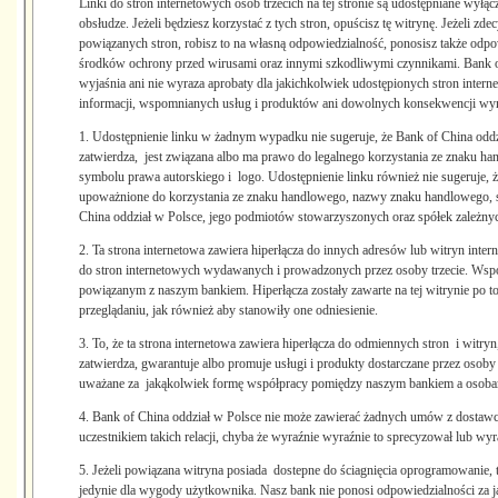
Linki do stron internetowych osób trzecich na tej stronie są udostępniane wył
obsłudze. Jeżeli będziesz korzystać z tych stron, opuścisz tę witrynę. Jeżeli zd
powiązanych stron, robisz to na własną odpowiedzialność, ponosisz także odpo
środków ochrony przed wirusami oraz innymi szkodliwymi czynnikami. Bank of
wyjaśnia ani nie wyraza aprobaty dla jakichkolwiek udostępionych stron intern
informacji, wspomnianych usług i produktów ani dowolnych konsekwencji wyni
1. Udostępnienie linku w żadnym wypadku nie sugeruje, że Bank of China oddzi
zatwierdza, jest związana albo ma prawo do legalnego korzystania ze znaku 
symbolu prawa autorskiego i logo. Udostępnienie linku również nie sugeruje, 
upoważnione do korzystania ze znaku handlowego, nazwy znaku handlowego, s
China oddział w Polsce, jego podmiotów stowarzyszonych oraz spółek zależny
2. Ta strona internetowa zawiera hiperłącza do innych adresów lub witryn inte
do stron internetowych wydawanych i prowadzonych przez osoby trzecie. Wspo
powiązanym z naszym bankiem. Hiperłącza zostały zawarte na tej witrynie po
przeglądaniu, jak również aby stanowiły one odniesienie.
3. To, że ta strona internetowa zawiera hiperłącza do odmiennych stron i witryn
zatwierdza, gwarantuje albo promuje usługi i produkty dostarczane przez osoby 
uważane za jakąkolwiek formę współpracy pomiędzy naszym bankiem a osobami
4. Bank of China oddział w Polsce nie może zawierać żadnych umów z dostawcą h
uczestnikiem takich relacji, chyba że wyraźnie wyraźnie to sprecyzował lub wyra
5. Jeżeli powiązana witryna posiada dostepne do ściagnięcia oprogramowanie, 
jedynie dla wygody użytkownika. Nasz bank nie ponosi odpowiedzialności za 