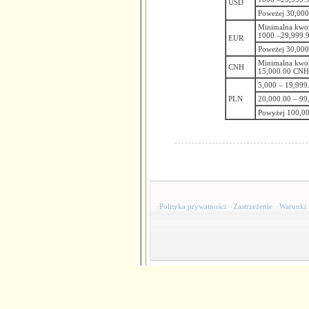
USD
Poweżej 30,00
Minimalna kwot
1000 –29,999.
EUR
Poweżej 30,00
Minimalna kwot
CNH
15,000.00 CNH
5,000 – 19,999
PLN
20,000.00 – 99
Powyżej 100,0
·
Polityka prywatności
·
Zastrzeżenie
·
Warunki 