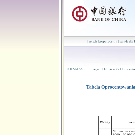
|
serwis korporacyjny
|
serwis dla
POLSKI
>>
informacje o Oddziale
>>
Oprocento
Tabela Oprocentowania
Waluty
Kwo
Minimalna kwot
1000 –29,999.