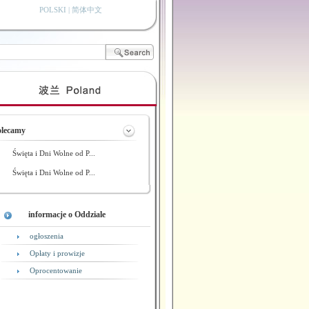
POLSKI |
简体中文
olecamy
Święta i Dni Wolne od P...
Święta i Dni Wolne od P...
informacje o Oddziale
ogłoszenia
Opłaty i prowizje
Oprocentowanie