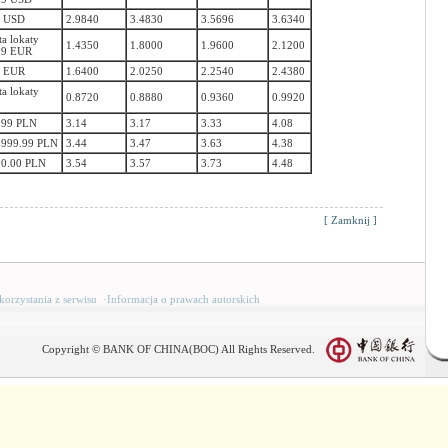
0 USD
2.9840
3.4830
3.5696
3.6340
a lokaty
1.4350
1.8000
1.9600
2.1200
99 EUR
0 EUR
1.6400
2.0250
2.2540
2.4380
a lokaty
0.8720
0.8880
0.9360
0.9920
.99 PLN
3.14
3.17
3.33
4.08
,999.99 PLN
3.44
3.47
3.63
4.38
00.00 PLN
3.54
3.57
3.73
4.48
[
Zamknij
]
korzystania z serwisu
·
Informacja o prawach autorskich
Copyright © BANK OF CHINA(BOC) All Rights Reserved.