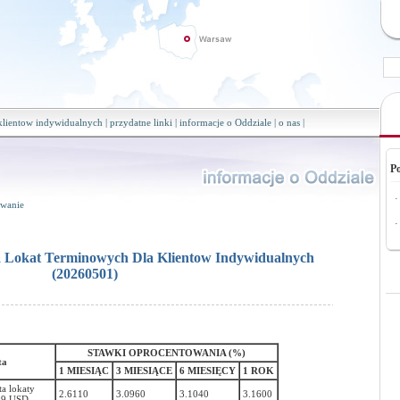
 klientow indywidualnych
|
przydatne linki
|
informacje o Oddziale
|
o nas
|
P
·
wanie
·
 Lokat Terminowych Dla Klientow Indywidualnych
(20260501)
STAWKI OPROCENTOWANIA (%)
ta
1 MIESIĄC
3 MIESIĄCE
6 MIESIĘCY
1 ROK
a lokaty
2.6110
3.0960
3.1040
3.1600
99 USD