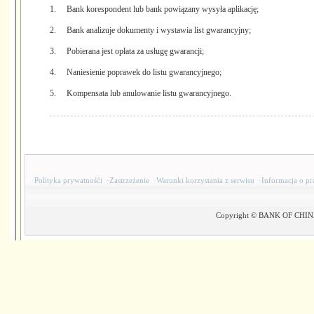
1. Bank korespondent lub bank powiązany wysyła aplikację;
2. Bank analizuje dokumenty i wystawia list gwarancyjny;
3. Pobierana jest opłata za usługę gwarancji;
4. Naniesienie poprawek do listu gwarancyjnego;
5. Kompensata lub anulowanie listu gwarancyjnego.
·
Polityka prywatnośći
·
Zastrzeżenie
·
Warunki korzystania z serwisu
·
Informacja o pr
Copyright © BANK OF CHINA(