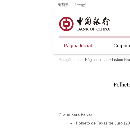
葡萄牙
Portugal
Página Inicial
Corpora
Posição atual :
Página inicial
>
Lisbon Br
Folhet
Clique para baixar:
Folheto de Taxas de Juro (2