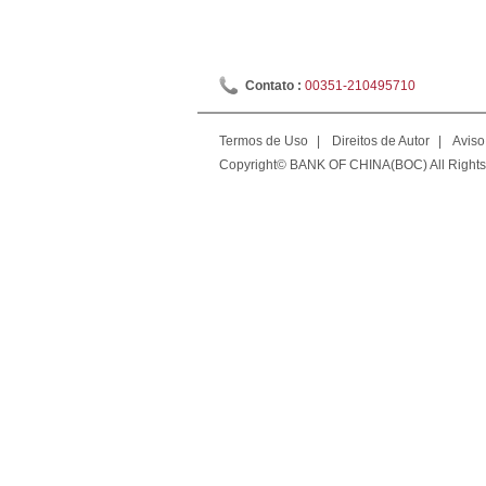
Contato :
00351-210495710
Termos de Uso
|
Direitos de Autor
|
Aviso
Copyright© BANK OF CHINA(BOC) All Rights