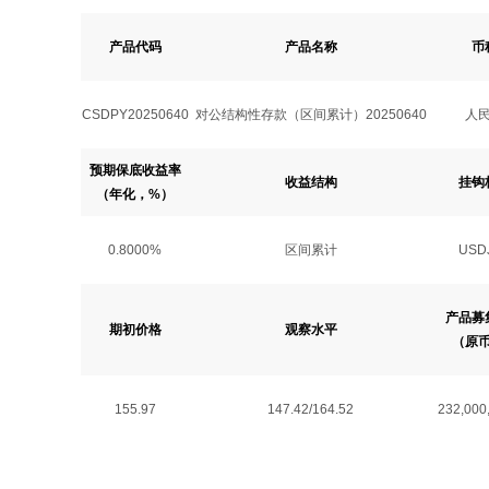
产品代码
产品名称
币
CSDPY20250640
对公结构性存款（区间累计）20250640
人
预期保底收益率
收益结构
挂钩
（年化，%）
0.8000%
区间累计
USD
产品募
期初价格
观察水平
（原
155.97
147.42/164.52
232,000