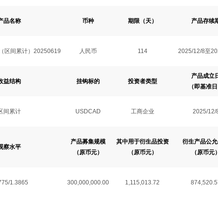
产品名称
币种
期限（天）
产品存续
区间累计）20250619
人民币
114
2025/12/8至20
产品成立
收益结构
挂钩标的
投资者类型
（即基准日
区间累计
USDCAD
工商企业
2025/12/
产品募集规模
其中用于衍生品投资
衍生产品公允
观察水平
（原币元）
（原币元）
（原币元
775/1.3865
300,000,000.00
1,115,013.72
874,520.5