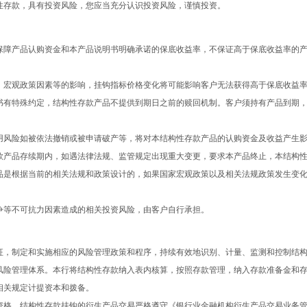
性存款，具有投资风险，您应当充分认识投资风险，谨慎投资。
保障产品认购资金和本产品说明书明确承诺的保底收益率，不保证高于保底收益率的
、宏观政策因素等的影响，挂钩指标价格变化将可能影响客户无法获得高于保底收益
书有特殊约定，结构性存款产品不提供到期日之前的赎回机制。客户须持有产品到期
用风险如被依法撤销或被申请破产等，将对本结构性存款产品的认购资金及收益产生
款产品存续期内，如遇法律法规、监管规定出现重大变更，要求本产品终止，本结构
品是根据当前的相关法规和政策设计的，如果国家宏观政策以及相关法规政策发生变
争等不可抗力因素造成的相关投资风险，由客户自行承担。
征，制定和实施相应的风险管理政策和程序，持续有效地识别、计量、监测和控制结
风险管理体系。本行将结构性存款纳入表内核算，按照存款管理，纳入存款准备金和
相关规定计提资本和拨备。
资格，结构性存款挂钩的衍生产品交易严格遵守《银行业金融机构衍生产品交易业务