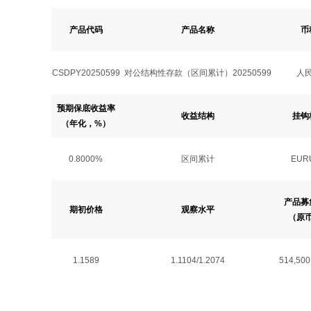
产品代码
产品名称
币
CSDPY20250599
对公结构性存款（区间累计）20250599
人
预期保底收益率
收益结构
挂钩
（年化，%）
0.8000%
区间累计
EUR
产品募
期初价格
观察水平
（原
1.1589
1.1104/1.2074
514,500