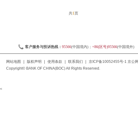
共
1
页
客户服务与投诉热线：
95566
(中国境内)；
+86(区号)95566
(中国境外)
网站地图
|
版权声明
|
使用条款
|
联系我们
|
京ICP备10052455号-1
京公网安
Copyright© BANK OF CHINA(BOC) All Rights Reserved.
<