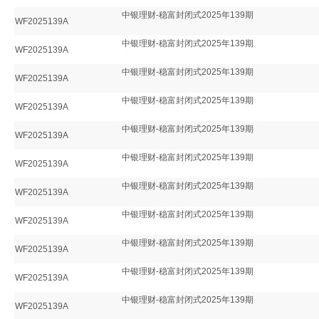
中银理财-稳富封闭式2025年139期
WF2025139A
中银理财-稳富封闭式2025年139期
WF2025139A
中银理财-稳富封闭式2025年139期
WF2025139A
中银理财-稳富封闭式2025年139期
WF2025139A
中银理财-稳富封闭式2025年139期
WF2025139A
中银理财-稳富封闭式2025年139期
WF2025139A
中银理财-稳富封闭式2025年139期
WF2025139A
中银理财-稳富封闭式2025年139期
WF2025139A
中银理财-稳富封闭式2025年139期
WF2025139A
中银理财-稳富封闭式2025年139期
WF2025139A
中银理财-稳富封闭式2025年139期
WF2025139A