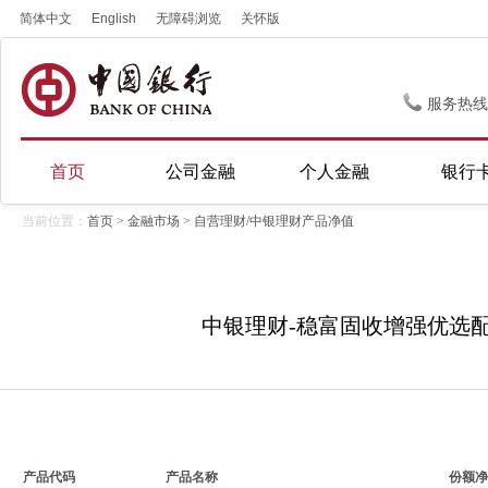
简体中文
English
无障碍浏览
关怀版
服务热线
首页
公司金融
个人金融
银行
当前位置：
首页
>
金融市场
> 自营理财/中银理财产品净值
中银理财-稳富固收增强优选配置2
产品代码
产品名称
份额净