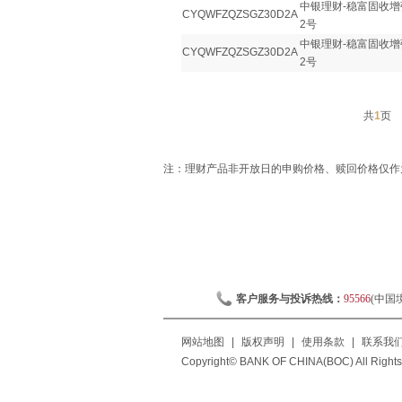
中银理财-稳富固收增
CYQWFZQZSGZ30D2A
2号
中银理财-稳富固收增
CYQWFZQZSGZ30D2A
2号
共
1
页
注：理财产品非开放日的申购价格、赎回价格仅作
客户服务与投诉热线：
95566
(中国
网站地图
|
版权声明
|
使用条款
|
联系我
Copyright© BANK OF CHINA(BOC) All Rights