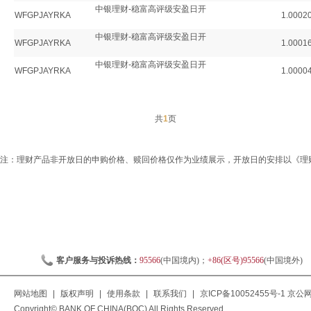
中银理财-稳富高评级安盈日开
WFGPJAYRKA
1.0002
中银理财-稳富高评级安盈日开
WFGPJAYRKA
1.0001
中银理财-稳富高评级安盈日开
WFGPJAYRKA
1.0000
共
1
页
注：理财产品非开放日的申购价格、赎回价格仅作为业绩展示，开放日的安排以《理
客户服务与投诉热线：
95566
(中国境内)；
+86(区号)95566
(中国境外)
网站地图
|
版权声明
|
使用条款
|
联系我们
|
京ICP备10052455号-1
京公网安
Copyright© BANK OF CHINA(BOC) All Rights Reserved.