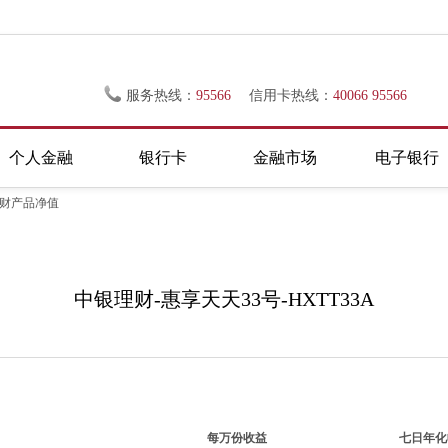
服务热线：
95566
信用卡热线：
40066 95566
个人金融
银行卡
金融市场
电子银行
理财产品净值
中银理财-惠享天天33号-HXTT33A
每万份收益
七日年化