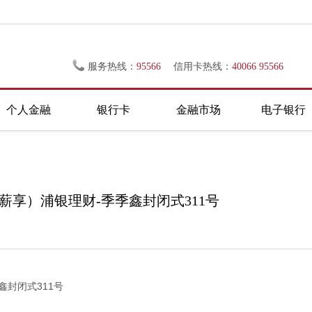
服务热线：
95566
信用卡热线：
40066 95566
个人金融
银行卡
金融市场
电子银行
27-（薪享）浦银理财-季季鑫封闭式311号
鑫封闭式311号